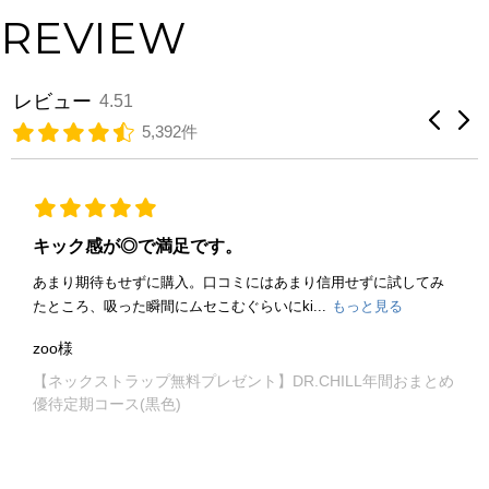
REVIEW
レビュー
4.51
5,392件
キック感が◎で満足です。
あまり期待もせずに購入。口コミにはあまり信用せずに試してみ
たところ、吸った瞬間にムセこむぐらいにki...
もっと見る
zoo様
【ネックストラップ無料プレゼント】DR.CHILL年間おまとめ
優待定期コース(黒色)