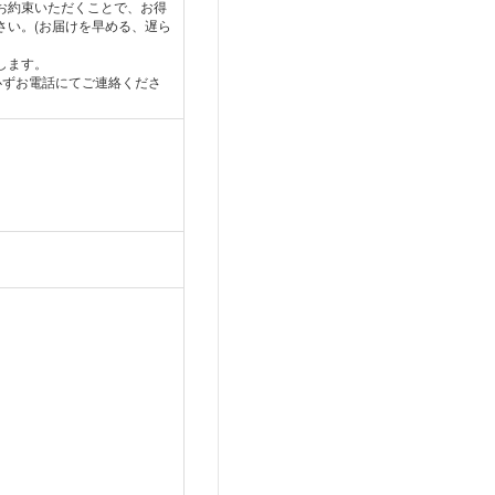
お約束いただくことで、お得
さい。(お届けを早める、遅ら
します。
必ずお電話にてご連絡くださ