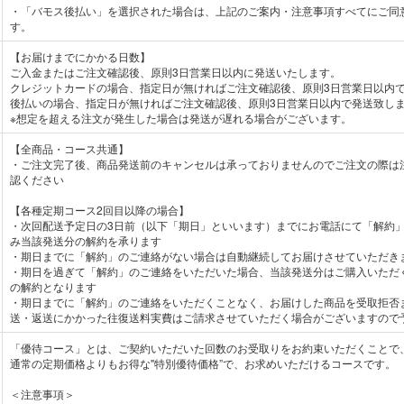
・「バモス後払い」を選択された場合は、上記のご案内・注意事項すべてにご同
す。
【お届けまでにかかる日数】
ご入金またはご注文確認後、原則3日営業日以内に発送いたします。
クレジットカードの場合、指定日が無ければご注文確認後、原則3日営業日以内
後払いの場合、指定日が無ければご注文確認後、原則3日営業日以内で発送致し
※想定を超える注文が発生した場合は発送が遅れる場合がございます。
【全商品・コース共通】
・ご注文完了後、商品発送前のキャンセルは承っておりませんのでご注文の際は
認ください
【各種定期コース2回目以降の場合】
・次回配送予定日の3日前（以下「期日」といいます）までにお電話にて「解約
み当該発送分の解約を承ります
・期日までに「解約」のご連絡がない場合は自動継続してお届けさせていただき
・期日を過ぎて「解約」のご連絡をいただいた場合、当該発送分はご購入いただ
の解約となります
・期日までに「解約」のご連絡をいただくことなく、お届けした商品を受取拒否
送・返送にかかった往復送料実費はご請求させていただく場合がございますので
「優待コース」とは、ご契約いただいた回数のお受取りをお約束いただくことで
通常の定期価格よりもお得な"特別優待価格”で、お求めいただけるコースです。
＜注意事項＞