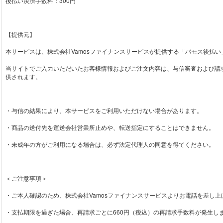
後払い決済手数料：300円
【提供元】
本サービスは、株式会社Vamosファイナンスサービスが提供する「バモス後払
当サイトでご入力いただいたお客様情報およびご注文内容は、与信審査および請
供されます。
・与信の結果により、本サービスをご利用いただけない場合があります。
・商品の送付先を運送会社営業所止めや、転送指定にすることはできません。
・未成年の方がご利用になる場合は、必ず法定代理人の同意を得てください。
＜ご注意事項＞
・ご本人確認のため、株式会社Vamosファイナンスサービスよりお電話を差し
・支払期限を過ぎた場合、再請求ごとに660円（税込）の再請求手数料が発生し