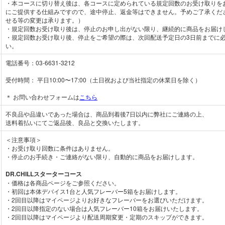
・本コースに切り替え後は、各コースに定められている規定回数のお受け取りを
にご提供する仕組みですので、途中停止、返金等はできません。予めご了承くだ
せる等の変更は承ります。）
・規定回数お受け取り後は、停止のお申し出がない限り、継続的に商品をお届け
・規定回数お受け取り後、停止をご希望の際は、次回配送予定日の3日前までに
い。
電話番号：03-6631-3212
受付時間： 平日10:00〜17:00（土日祝および当社指定の休業日を除く）
＊ お問い合わせフォームは
こちら
不良品や品違いであった場合は、商品到着後7日以内に弊社にご連絡の上、
送料着払いにてご返品後、良品と交換いたします。
＜注意事項＞
・お受け取り回数に条件はありません。
・停止のお手続き・ご連絡がない限り、自動的に商品をお届けします。
DR.CHILLスターターコース
・価格は各商品ページをご参照ください。
・初回は本体デバイス1台と人気フレーバー5箱をお届けします。
・2回目以降はマイページよりお好きなフレーバーをお選びいただけます。
・2回目以降指定のない場合は人気フレーバー10箱をお届けいたします。
・2回目以降はマイページより配送周期変更・定期のスキップができます。