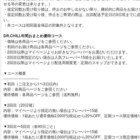
せる等の変更は承ります。）
・規定回数お受け取り後は、停止のお申し出がない限り、継続的に商品をお届け
・規定回数お受け取り後、停止をご希望の際は、次回配送予定日の3日前までに
い。
・本コースは初回返金保証の対象外となります。
DR.CHILL年間おまとめ優待コース
・価格は各商品ページをご参照ください。
・初回のお届け商品は各商品ページをご参照ください。
・2回目以降はマイページよりお好きなフレーバーをお選びいただけます。
・2回目以降指定のない場合は人気フレーバー15箱をお届けいたします。
・2回目以降はマイページより配送周期変更・定期のスキップができます。
▼コース概要
----------------------------
▼初回（ご注文から1〜3日以内）
内容：各商品ページをご参照ください
優待価格：各商品ページをご参照（送料無料）
▼2回目（20日後）
内容：マイページより指定の無い場合はフレーバー15箱
優待価格：1箱あたり通常価格2,000円(税込)から20%OFF、定期コース限定価格
▼3回目〜5回目（各90日ごと）
内容：マイページより指定の無い場合はフレーバー15箱
優待価格：1箱あたり通常価格2,000円(税込)から20%OFF、定期コース限定価格