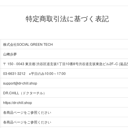
特定商取引法に基づく表記
株式会社SOCIAL GREEN TECH
山﨑歩夢
〒
150
-
0043
東京都 渋谷区道玄坂1丁目10番8号渋谷道玄坂東急ビル2F−C (返品
03-6631-3212 ※平日のみ10:00～17:00
support@dr-chill.shop
DR.CHILL（ドクターチル）
https://dr-chill.shop
各商品ページをご参照ください
各商品ページをご参照ください